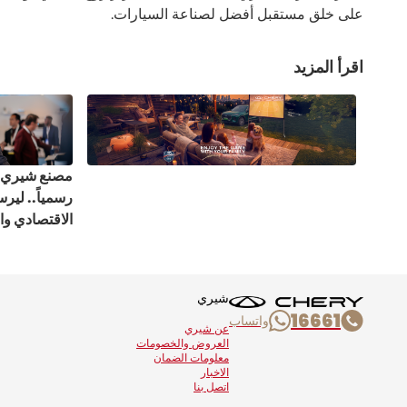
على خلق مستقبل أفضل لصناعة السيارات.
اقرأ المزيد
مصنع شيري ف
رسمياً.. ليرس
الاقتصادي وا
شيري
16661
واتساب
عن شيري
العروض والخصومات
معلومات الضمان
الاخبار
اتصل بنا