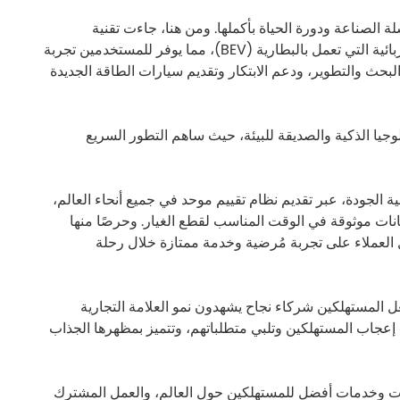
الصناعة ودورة الحياة بأكملها. ومن هنا، جاءت تقنية
QPower والتي تشمل جميع أنواع الطاقة السائدة مثل الاحتراق الداخلي (ICE)، والهجين الموصول بالكهرباء (PHEV)، والمركبات الكهربائية التي تعمل بالبطارية (BEV)، مما يوفر للمستخدمين تجربة
بحث والتطوير، ودعم الابتكار وتقديم سيارات الطاقة الجديدة
جيا الذكية والصديقة للبيئة، حيث ساهم التطور السريع
الجودة، عبر تقديم نظام تقييم موحد في جميع أنحاء العالم،
انات موثوقة في الوقت المناسب لقطع الغيار. وحرصًا منها
 العملاء على تجربة مُرضية وخدمة ممتازة خلال رحلة
ل المستهلكين شركاء نجاح يشهدون نمو العلامة التجارية
 إعجاب المستهلكين وتلبي متطلباتهم، وتتميز بمظهرها الجذاب
تجات وخدمات أفضل للمستهلكين حول العالم، والعمل المشترك