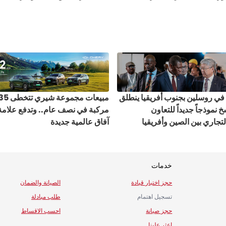
ي روسلين بجنوب أفريقيا ينطلق
خ نموذجاً جديداً للتعاون
مركبة في نصف عام.. وتدفع علامة
لتجاري بين الصين وأفريقيا
آفاق عالمية جديدة
خدمات
حجز اختبار قيادة
الصيانة والضمان
تسجيل اهتمام
طلب مبادلة
حجز صيانة
احسب الاقساط
اعثر علينا