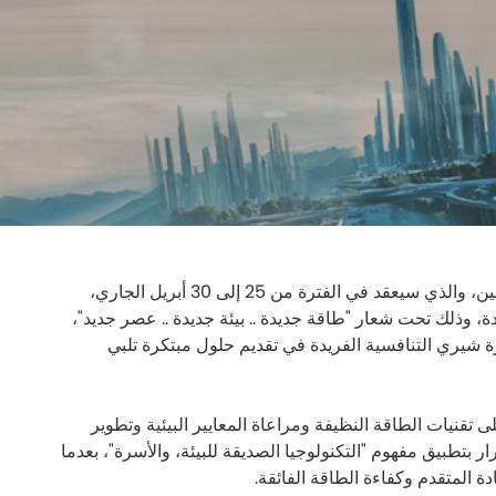
استعدادات كبيرة تجريها شركة شيري الرائدة في صناعة السيارات للاشتراك في معرض بكين الدولي للسيارات واجتماع الوكلاء العالميين، والذي سيعقد في الفترة من 25 إلى 30 أبريل الجاري،
، وذلك تحت شعار "طاقة جديدة .. بيئة جديدة .. عصر جديد"،
رة شيري التنافسية الفريدة في تقديم حلول مبتكرة تلبي
 تقنيات الطاقة النظيفة ومراعاة المعايير البيئية وتطوير
تطبيق مفهوم "التكنولوجيا الصديقة للبيئة، والأسرة"، بعدما
ة المتقدم وكفاءة الطاقة الفائقة.