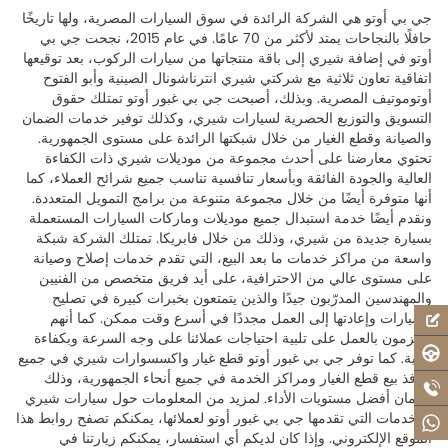
جي بي أوتو هي الشركة الرائدة في سوق السيارات المصرية، ولها تاريخًا
حافلًا بالنجاحات يمتد لأكثر من 70 عامًا. في عام 2015، نجحت جي بي
أوتو في إضافة شيري إلى باقة منتجاتها من سيارات الركوب، بعد توقيعها
اتفاقية تعاون ثلاثية مع شركتي شيري انترناشونال الصينية وأبو الفتوح
أوتوموتيف المصرية. وبذلك، أصبحت جي بي غبور أوتو تمتلك حقوق
التسويق والتوزيع الحصرية لسيارات شيري، وكذلك توفير خدمات الضمان
والصيانة وقطع الغيار من خلال شبكتها الرائدة على مستوى الجمهورية.
تحتوي معارضنا على أحدث مجموعة من موديلات شيري ذات الكفاءة
العالية والجودة الفائقة وبأسعار تنافسية تناسب جميع شرائح العملاء، كما
أنها متوفرة أيضًا من خلال مجموعة متنوعة من برامج التمويل المتعددة.
ونقدم أيضًا خدمة استبدال جميع موديلات وماركات السيارات المستعملة
بسيارة جديدة من شيري، وذلك من خلال فابريكا. تمتلك الشركة شبكة
واسعة من مراكز خدمات ما بعد البيع، التي تقدم خدمات إصلاح وصيانة
على مستوى عالي من الاحترافية، على أيد فريق متخصص من الفنيين
والمهندسين المدرّبون جيدًا والذين يتمتعون بخبرات كبيرة في تصليح
السيارات وإعادتها إلى العمل مجددًا في أسرع وقت ممكن. كما أنهم
ملتزمون بالعمل على تلبية احتياجات عملائنا على وجه السرعة وبكفاءة
عالية. كما توفر جي بي غبور أوتو قطع غيار واكسسوارات شيري في جميع
منافذ بيع قطع الغيار ومراكز الخدمة في جميع أنحاء الجمهورية، وذلك
لضمان أفضل مستويات الأداء. لمزيد من المعلومات حول سيارات شيري
والخدمات التي تقدمها جي بي غبور أوتو لعملائها، يمكنكم تصفح روابط هذا
الموقع الإلكتروني. وإذا كان لديكم أي استفسار، يمكنكم زيارتنا في