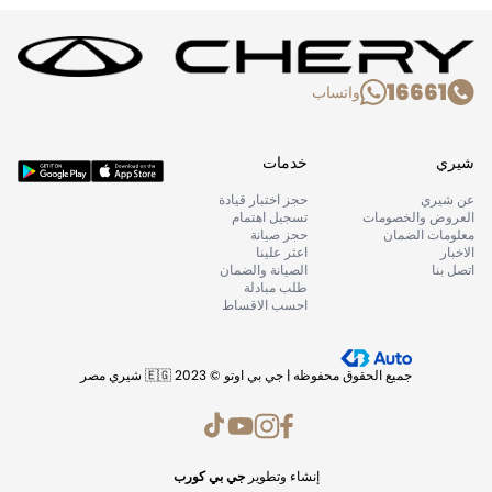
16661
واتساب
شيري
خدمات
عن شيري
حجز اختبار قيادة
العروض والخصومات
تسجيل اهتمام
معلومات الضمان
حجز صيانة
الاخبار
اعثر علينا
اتصل بنا
الصيانة والضمان
طلب مبادلة
احسب الاقساط
جميع الحقوق محفوظه | جي بي اوتو © 2023 🇪🇬 شيري مصر
إنشاء وتطوير
جي بي كورب