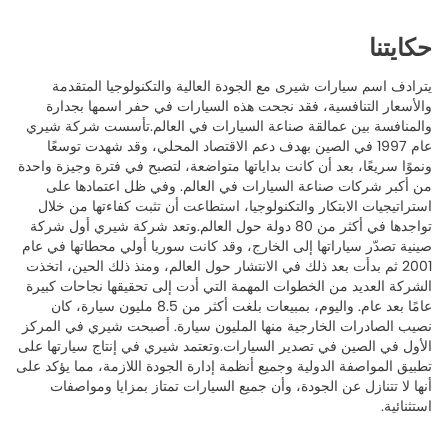
حكايتنا
يترادف اسم سيارات شيرى مع الجودة العالية والتكنولوجيا المتقدمة
والأسعار التنافسية، فقد نجحت هذه السيارات في حفر اسمها بجدارة
والمنافسة بين عمالقة صناعة السيارات في العالم.تأسست شركة شيري
عام 1997 في الصين بهدف دعم الاقتصاد المحلي، وقد شهدت توسعًا
ونموًا سريعًا، بعد أن كانت بداياتها متواضعة، لتصبح في فترة وجيزة واحدة
من أكبر شركات صناعة السيارات في العالم. وفي ظل اعتمادها على
استراتيجيات الابتكار والتكنولوجيا، استطاعت أن تثبت كفاءتها من خلال
تواجدها في أكثر من 80 دولة حول العالم.وتعد شركة شيري أول شركة
صينية تصدّر سياراتها إلى الخارج، وقد كانت سوريا أولي محطاتها في عام
2001 ثم بدأت بعد ذلك في الانتشار حول العالم، ومنذ ذلك الحين، اتخذت
الشركة العديد من الخطوات المهمة التي أدت إلى تحقيقها نجاحات كبيرة
عامًا بعد عام. واليوم، بمبيعات بلغت أكثر من 8.5 مليون سيارة، كان
نصيب الصادرات الخارجية منها المليون سيارة. أصبحت شيري في المركز
الأول في الصين في تصدير السيارات.وتعتمد شيري في إنتاج سيارتها على
تطبيق المواصفة الدولية وجميع أنظمة إدارة الجودة اللازمة، مما يؤكد على
أنها لا تتنازل عن الجودة، وأن جميع السيارات تمتاز بمزايا ومواصفات
استثنائية.